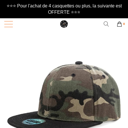
⭐️⭐️⭐️ Pour l'achat de 4 casquettes ou plus, la suivante est
OFFERTE ⭐️⭐️⭐️
0