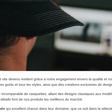
t vite devenu évident grâce à notre engagement envers la qualité et n
les goûts et tous les styles, ainsi que des créations exclusives de de
on incomparable de casquettes, allant des designs classiques aux mod
détails font de nos produits les meilleurs du marché.
nés
qui excellent chacun dans leur domaine, que ce soit dans la sélect