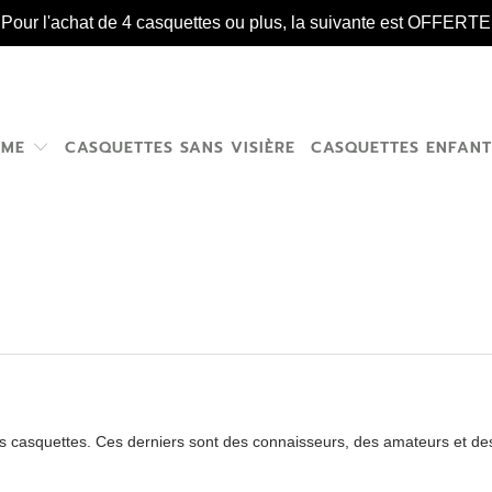
️ Pour l'achat de 4 casquettes ou plus, la suivante est OFFERTE 
MME
CASQUETTES SANS VISIÈRE
CASQUETTES ENFAN
 casquettes. Ces derniers sont des connaisseurs, des amateurs et des