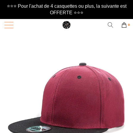
⭐️⭐️⭐️ Pour l'achat de 4 casquettes ou plus, la suivante est
OFFERTE ⭐️⭐️⭐️
0