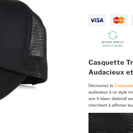
RETOUR GRATUIT
SOUS 14 JOURS
Casquette Tr
Audacieux e
Découvrez la
Casquette
audacieux à un style mo
son X blanc distinctif su
cherchent à affirmer leu