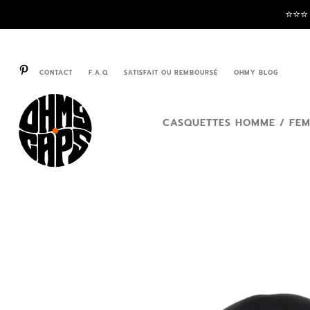
⭐️⭐️⭐
CONTACT
F.A.Q
SATISFAIT OU REMBOURSÉ
OHMY BLOG
CASQUETTES HOMME / FE