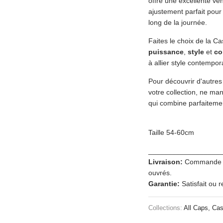
offre une excellente ven
ajustement parfait pour 
long de la journée.
Faites le choix de la Ca
puissance
,
style
et
co
à allier style contempor
Pour découvrir d'autres
votre collection, ne ma
qui combine parfaitement
Taille 54-60cm
__________________
Livraison:
Commande tra
ouvrés.
Garantie:
Satisfait ou 
Collections:
All Caps
,
Cas