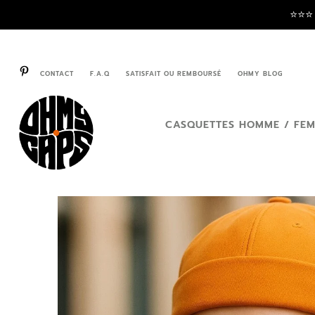
⭐️⭐️⭐
CONTACT
F.A.Q
SATISFAIT OU REMBOURSÉ
OHMY BLOG
CASQUETTES HOMME / FE