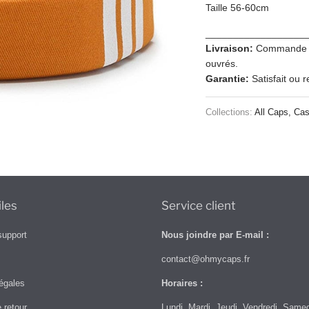
Taille 56-60cm
__________________
Livraison:
Commande tra
ouvrés.
Garantie:
Satisfait ou 
Collections:
All Caps
,
Cas
iles
Service client
support
Nous joindre par E-mail :
contact@ohmycaps.fr
égales
Horaires :
e retour
Lundi, Mardi, Jeudi, Vendredi, Same