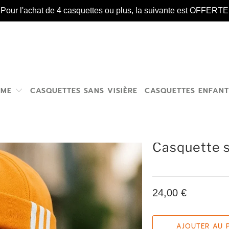
️ Pour l'achat de 4 casquettes ou plus, la suivante est OFFERTE 
MME
CASQUETTES SANS VISIÈRE
CASQUETTES ENFAN
Casquette s
24,00 €
AJOUTER AU 