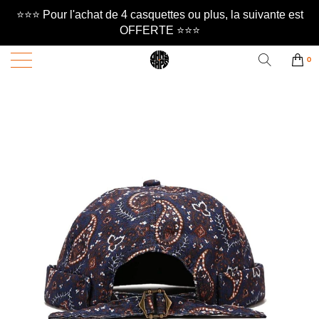
⭐️⭐️⭐️ Pour l'achat de 4 casquettes ou plus, la suivante est
OFFERTE ⭐️⭐️⭐️
0