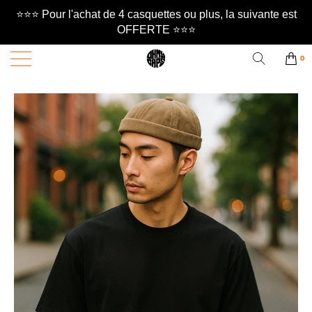
⭐️⭐️⭐️ Pour l'achat de 4 casquettes ou plus, la suivante est
OFFERTE ⭐️⭐️⭐️
0