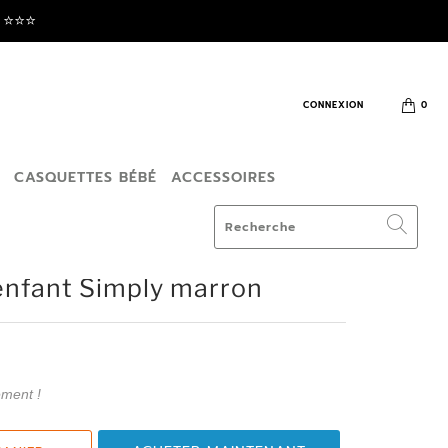
⭐️⭐️⭐️
CONNEXION
0
T
CASQUETTES BÉBÉ
ACCESSOIRES
enfant Simply marron
ement !