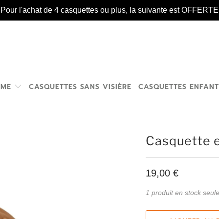
️ Pour l'achat de 4 casquettes ou plus, la suivante est OFFERTE 
MME
CASQUETTES SANS VISIÈRE
CASQUETTES ENFAN
Casquette 
19,00 €
1 produit en stock seul