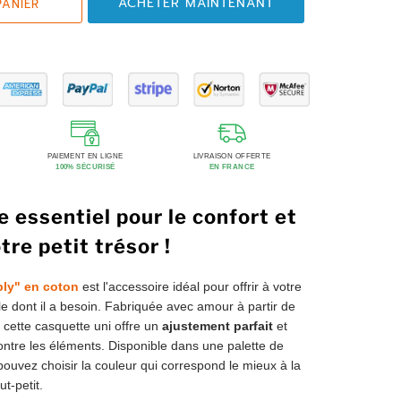
ACHETER MAINTENANT
PANIER
PAIEMENT EN LIGNE
LIVRAISON OFFERTE
100% SÉCURISÉ
EN FRANCE
 essentiel pour le confort et
tre petit trésor !
ply" en coton
est l'accessoire idéal pour offrir à votre
yle dont il a besoin. Fabriquée avec amour à partir de
 cette casquette uni offre un
ajustement parfait
et
ontre les éléments. Disponible dans une palette de
pouvez choisir la couleur qui correspond le mieux à la
t-petit.