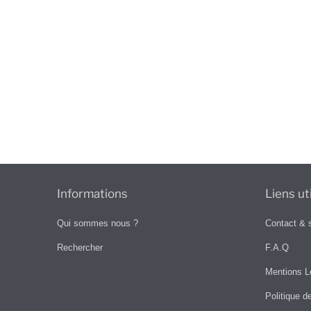
Informations
Liens ut
Qui sommes nous ?
Contact & 
Rechercher
F.A.Q
Mentions L
Politique d