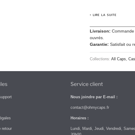
+ LIRE LA SUITE
__________________
Livraison:
Commande tra
ouvrés.
Garantie:
Satisfait ou 
Collections:
All Caps
,
Cas
iles
Service client
support
Nous joindre par E-mail :
contact@ohmycaps.fr
égales
Horaires :
e retour
Lundi, Mardi, Jeudi, Vendredi, Same
20h00