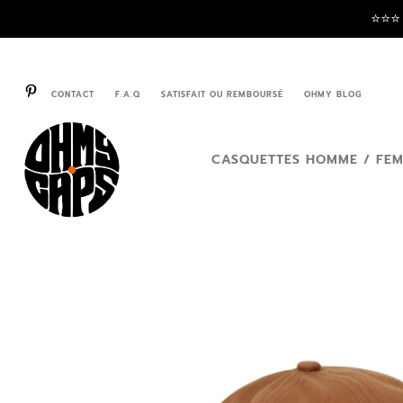
⭐️⭐️⭐
CONTACT
F.A.Q
SATISFAIT OU REMBOURSÉ
OHMY BLOG
CASQUETTES HOMME / FE