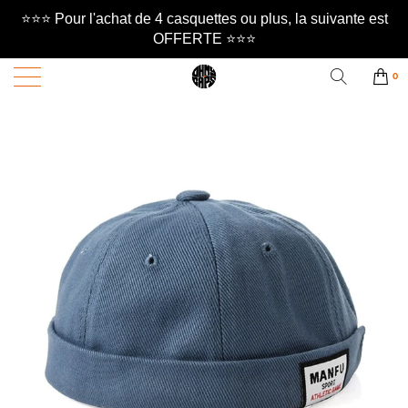
⭐️⭐️⭐️ Pour l'achat de 4 casquettes ou plus, la suivante est
OFFERTE ⭐️⭐️⭐️
0