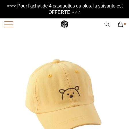
⭐️⭐️⭐️ Pour l'achat de 4 casquettes ou plus, la suivante est
OFFERTE ⭐️⭐️⭐️
0