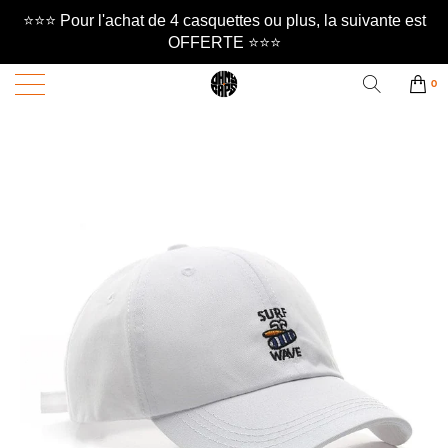
⭐️⭐️⭐️ Pour l'achat de 4 casquettes ou plus, la suivante est
OFFERTE ⭐️⭐️⭐️
0