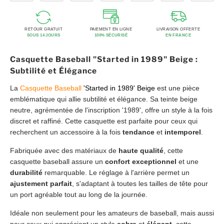
RETOUR GRATUIT
PAIEMENT EN LIGNE
LIVRAISON OFFERTE
SOUS 14 JOURS
100% SÉCURISÉ
EN FRANCE
Casquette Baseball "Started in 1989" Beige :
Subtilité et Élégance
La
Casquette Baseball
'Started in 1989' Beige
est une pièce
emblématique qui allie subtilité et élégance. Sa teinte beige
neutre, agrémentée de l'inscription '1989', offre un style à la fois
discret et raffiné. Cette casquette est parfaite pour ceux qui
recherchent un accessoire à la fois
tendance
et
intemporel
.
Fabriquée avec des matériaux de
haute qualité
, cette
casquette baseball assure un
confort exceptionnel
et une
durabilité
remarquable. Le réglage à l'arrière permet un
ajustement parfait
, s'adaptant à toutes les tailles de tête pour
un port agréable tout au long de la journée.
Idéale non seulement pour les amateurs de baseball, mais aussi
pour ceux qui apprécient un style
sobre
et
élégant
, cette