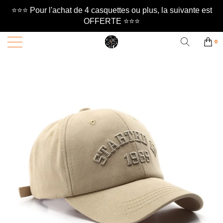
⭐️⭐️⭐️ Pour l'achat de 4 casquettes ou plus, la suivante est
OFFERTE ⭐️⭐️⭐️
0