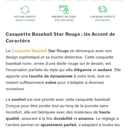
RETOUR GRATUIT
PAIEMENT EN LIGNE
LIVRAISON OFFERTE
SOUS 14 JOURS
100% SÉCURISÉ
EN FRANCE
Casquette Baseball Star Rouge : Un Accent de
Caractère
La
Casquette Baseball
Star Rouge
se démarque avec son
design sophistiqué et sa touche distinctive. Cette casquette
baseball noire, ornée d'une étoile rouge sur le devant, est
l'incarnation parfaite du style qui allie
élégance
et
audace
. Elle
apporte une
touche de dynamisme
à votre look, tout en
restant suffisamment
sobre
pour s'adapter à diverses
occasions.
Le
confort
est une priorité avec cette casquette baseball.
Conçue pour être portée tout au long de la journée sans
inconfort, elle est fabriquée avec des matériaux de
haute
qualité
, assurant à la fois
durabilité
et
aisance
. Le réglage à
l'arrière permet un
ajustement parfait
, s'adaptant à toutes les