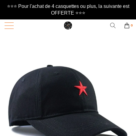
⭐️⭐️⭐️ Pour l'achat de 4 casquettes ou plus, la suivante est
OFFERTE ⭐️⭐️⭐️
0