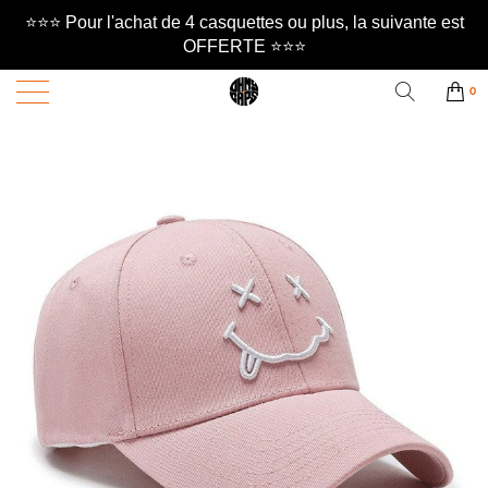
⭐️⭐️⭐️ Pour l'achat de 4 casquettes ou plus, la suivante est
OFFERTE ⭐️⭐️⭐️
0