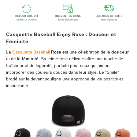
RETOUR GRATUIT
PAIEMENT EN LIGNE
LIVRAISON OFFERTE
SOUS 14 JOURS
100% SÉCURISÉ
EN FRANCE
Casquette Baseball Enjoy Rose : Douceur et
Féminité
La
Casquette Baseball
Rose
est une célébration de la
douceur
et de la
féminité
. Sa teinte rose délicate offre une touche de
fraîcheur et de légèreté, parfaite pour ceux qui aiment
incorporer des couleurs douces dans leur style. Le "Smile"
brodé sur le devant souligne une approche de vie positive et
insouciante.