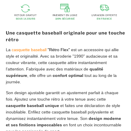
RETOUR GRATUIT
PAIEMENT EN LIGNE
LIVRAISON OFFERTE
SOUS 14 JOURS
100% SÉCURISÉ
EN FRANCE
Une casquette baseball originale pour une touche
rétro
La
casquette baseball
"Rétro Flex"
est un accessoire qui allie
style et originalité. Avec sa broderie "1990" audacieuse et sa
couleur vibrante, cette casquette attire instantanément
l'attention. Fabriquée avec des matériaux de
qualité
supérieure
, elle offre un
confort optimal
tout au long de la
journée.
Son design ajustable garantit un ajustement parfait à chaque
fois. Ajoutez une touche rétro à votre tenue avec cette
casquette baseball unique
et faites une déclaration de style
inoubliable.
Enfilez cette casquette baseball polyvalente et
dynamisez instantanément votre tenue. Son
design moderne
et ses finitions impeccables
en font un choix incontournable