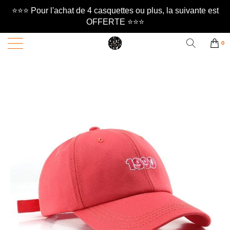
⭐️⭐️⭐️ Pour l'achat de 4 casquettes ou plus, la suivante est
OFFERTE ⭐️⭐️⭐️
0