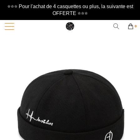
⭐️⭐️⭐️ Pour l'achat de 4 casquettes ou plus, la suivante est
OFFERTE ⭐️⭐️⭐️
0