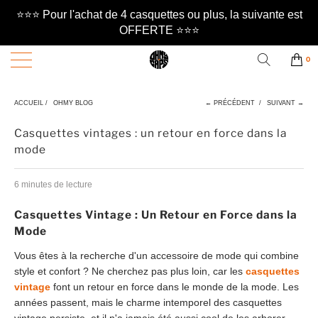
⭐️⭐️⭐️ Pour l'achat de 4 casquettes ou plus, la suivante est
OFFERTE ⭐️⭐️⭐️
0
ACCUEIL
/
OHMY BLOG
← PRÉCÉDENT
/
SUIVANT →
Casquettes vintages : un retour en force dans la
mode
6 minutes de lecture
Casquettes Vintage : Un Retour en Force dans la
Mode
Vous êtes à la recherche d'un accessoire de mode qui combine
style et confort ? Ne cherchez pas plus loin, car les
casquettes
vintage
font un retour en force dans le monde de la mode. Les
années passent, mais le charme intemporel des casquettes
vintage persiste, et il n'a jamais été aussi cool de les arborer.